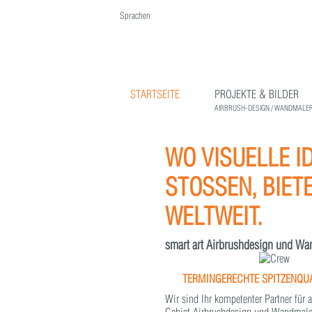
Sprachen
English
Deutsch
STARTSEITE
PROJEKTE & BILDER
AIRBRUSH-DESIGN / WANDMALER
WO VISUELLE I
STOSSEN, BIET
ELTWEIT.
smart art Airbrushdesign und Wa
TERMINGERECHTE SPITZENQUAL
Wir sind Ihr kompetenter Partner für