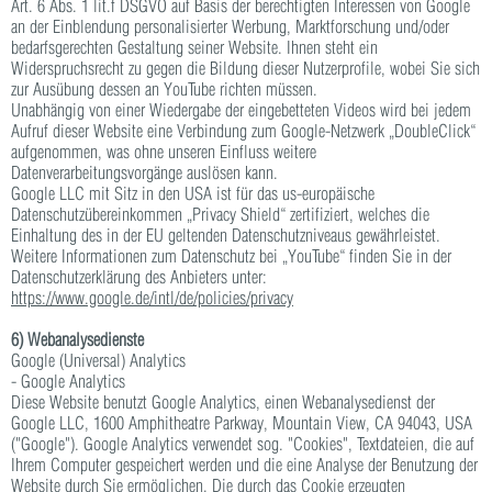
Art. 6 Abs. 1 lit.f DSGVO auf Basis der berechtigten Interessen von Google
an der Einblendung personalisierter Werbung, Marktforschung und/oder
bedarfsgerechten Gestaltung seiner Website. Ihnen steht ein
Widerspruchsrecht zu gegen die Bildung dieser Nutzerprofile, wobei Sie sich
zur Ausübung dessen an YouTube richten müssen.
Unabhängig von einer Wiedergabe der eingebetteten Videos wird bei jedem
Aufruf dieser Website eine Verbindung zum Google-Netzwerk „DoubleClick“
aufgenommen, was ohne unseren Einfluss weitere
Datenverarbeitungsvorgänge auslösen kann.
Google LLC mit Sitz in den USA ist für das us-europäische
Datenschutzübereinkommen „Privacy Shield“ zertifiziert, welches die
Einhaltung des in der EU geltenden Datenschutzniveaus gewährleistet.
Weitere Informationen zum Datenschutz bei „YouTube“ finden Sie in der
Datenschutzerklärung des Anbieters unter:
https://www.google.de/intl/de/policies/privacy
6) Webanalysedienste
Google (Universal) Analytics
- Google Analytics
Diese Website benutzt Google Analytics, einen Webanalysedienst der
Google LLC, 1600 Amphitheatre Parkway, Mountain View, CA 94043, USA
("Google"). Google Analytics verwendet sog. "Cookies", Textdateien, die auf
Ihrem Computer gespeichert werden und die eine Analyse der Benutzung der
Website durch Sie ermöglichen. Die durch das Cookie erzeugten