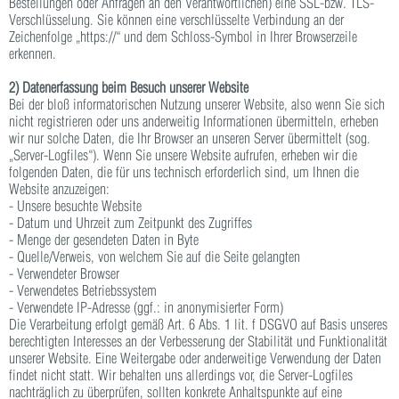
Bestellungen oder Anfragen an den Verantwortlichen) eine SSL-bzw. TLS-
Verschlüsselung. Sie können eine verschlüsselte Verbindung an der
Zeichenfolge „https://“ und dem Schloss-Symbol in Ihrer Browserzeile
erkennen.
2) Datenerfassung beim Besuch unserer Website
Bei der bloß informatorischen Nutzung unserer Website, also wenn Sie sich
nicht registrieren oder uns anderweitig Informationen übermitteln, erheben
wir nur solche Daten, die Ihr Browser an unseren Server übermittelt (sog.
„Server-Logfiles“). Wenn Sie unsere Website aufrufen, erheben wir die
folgenden Daten, die für uns technisch erforderlich sind, um Ihnen die
Website anzuzeigen:
- Unsere besuchte Website
- Datum und Uhrzeit zum Zeitpunkt des Zugriffes
- Menge der gesendeten Daten in Byte
- Quelle/Verweis, von welchem Sie auf die Seite gelangten
- Verwendeter Browser
- Verwendetes Betriebssystem
- Verwendete IP-Adresse (ggf.: in anonymisierter Form)
Die Verarbeitung erfolgt gemäß Art. 6 Abs. 1 lit. f DSGVO auf Basis unseres
berechtigten Interesses an der Verbesserung der Stabilität und Funktionalität
unserer Website. Eine Weitergabe oder anderweitige Verwendung der Daten
findet nicht statt. Wir behalten uns allerdings vor, die Server-Logfiles
nachträglich zu überprüfen, sollten konkrete Anhaltspunkte auf eine