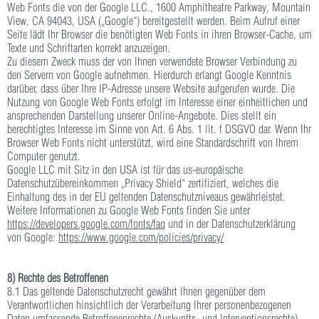
Web Fonts die von der Google LLC., 1600 Amphitheatre Parkway, Mountain
View, CA 94043, USA („Google“) bereitgestellt werden. Beim Aufruf einer
Seite lädt Ihr Browser die benötigten Web Fonts in ihren Browser-Cache, um
Texte und Schriftarten korrekt anzuzeigen.
Zu diesem Zweck muss der von Ihnen verwendete Browser Verbindung zu
den Servern von Google aufnehmen. Hierdurch erlangt Google Kenntnis
darüber, dass über Ihre IP-Adresse unsere Website aufgerufen wurde. Die
Nutzung von Google Web Fonts erfolgt im Interesse einer einheitlichen und
ansprechenden Darstellung unserer Online-Angebote. Dies stellt ein
berechtigtes Interesse im Sinne von Art. 6 Abs. 1 lit. f DSGVO dar. Wenn Ihr
Browser Web Fonts nicht unterstützt, wird eine Standardschrift von Ihrem
Computer genutzt.
Google LLC mit Sitz in den USA ist für das us-europäische
Datenschutzübereinkommen „Privacy Shield“ zertifiziert, welches die
Einhaltung des in der EU geltenden Datenschutzniveaus gewährleistet.
Weitere Informationen zu Google Web Fonts finden Sie unter
https://developers.google.com/fonts/faq
und in der Datenschutzerklärung
von Google:
https://www.google.com/policies/privacy/
8) Rechte des Betroffenen
8.1 Das geltende Datenschutzrecht gewährt Ihnen gegenüber dem
Verantwortlichen hinsichtlich der Verarbeitung Ihrer personenbezogenen
Daten umfassende Betroffenenrechte (Auskunfts- und Interventionsrechte),