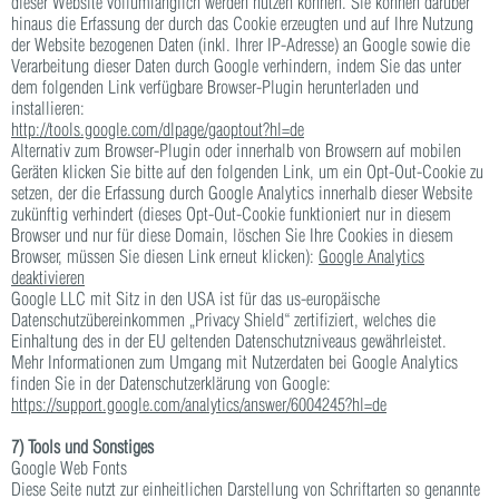
dieser Website vollumfänglich werden nutzen können. Sie können darüber
hinaus die Erfassung der durch das Cookie erzeugten und auf Ihre Nutzung
der Website bezogenen Daten (inkl. Ihrer IP-Adresse) an Google sowie die
Verarbeitung dieser Daten durch Google verhindern, indem Sie das unter
dem folgenden Link verfügbare Browser-Plugin herunterladen und
installieren:
http://tools.google.com/dlpage/gaoptout?hl=de
Alternativ zum Browser-Plugin oder innerhalb von Browsern auf mobilen
Geräten klicken Sie bitte auf den folgenden Link, um ein Opt-Out-Cookie zu
setzen, der die Erfassung durch Google Analytics innerhalb dieser Website
zukünftig verhindert (dieses Opt-Out-Cookie funktioniert nur in diesem
Browser und nur für diese Domain, löschen Sie Ihre Cookies in diesem
Browser, müssen Sie diesen Link erneut klicken):
Google Analytics
deaktivieren
Google LLC mit Sitz in den USA ist für das us-europäische
Datenschutzübereinkommen „Privacy Shield“ zertifiziert, welches die
Einhaltung des in der EU geltenden Datenschutzniveaus gewährleistet.
Mehr Informationen zum Umgang mit Nutzerdaten bei Google Analytics
finden Sie in der Datenschutzerklärung von Google:
https://support.google.com/analytics/answer/6004245?hl=de
7) Tools und Sonstiges
Google Web Fonts
Diese Seite nutzt zur einheitlichen Darstellung von Schriftarten so genannte