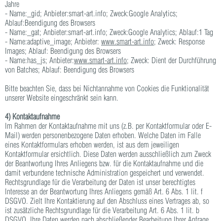
Jahre
- Name:_gid; Anbieter:smart-art.info; Zweck:Google Analytics;
Ablauf:Beendigung des Browsers
- Name:_gat; Anbieter:smart-art.info; Zweck:Google Analytics; Ablauf:1 Tag
- Name:adaptive_image; Anbieter:
www.smart-art.info;
Zweck: Response
Images; Ablauf: Beendigung des Browsers
- Name:has_js; Anbieter:
www.smart-art.info;
Zweck: Dient der Durchführung
von Batches; Ablauf: Beendigung des Browsers
Bitte beachten Sie, dass bei Nichtannahme von Cookies die Funktionalität
unserer Website eingeschränkt sein kann.
4) Kontaktaufnahme
Im Rahmen der Kontaktaufnahme mit uns (z.B. per Kontaktformular oder E-
Mail) werden personenbezogene Daten erhoben. Welche Daten im Falle
eines Kontaktformulars erhoben werden, ist aus dem jeweiligen
Kontaktformular ersichtlich. Diese Daten werden ausschließlich zum Zweck
der Beantwortung Ihres Anliegens bzw. für die Kontaktaufnahme und die
damit verbundene technische Administration gespeichert und verwendet.
Rechtsgrundlage für die Verarbeitung der Daten ist unser berechtigtes
Interesse an der Beantwortung Ihres Anliegens gemäß Art. 6 Abs. 1 lit. f
DSGVO. Zielt Ihre Kontaktierung auf den Abschluss eines Vertrages ab, so
ist zusätzliche Rechtsgrundlage für die Verarbeitung Art. 6 Abs. 1 lit. b
DSGVO. Ihre Daten werden nach abschließender Bearbeitung Ihrer Anfrage