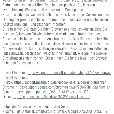
werden für diesen Fall bei Ihrem Besuch unserer Website auch Cookies von
Partnerunternehmen auf Ihrer Festplatte gespeichert (Cookies von
Drittanbietern). Wenn wir mit vorbenannten Werbepartnern
zusammenarbeiten, werden Sie über den Einsatz derartiger Cookies und den
Umfang der jeweils erhobenen Informationen innerhalb der nachstehenden
Absätze individuell und gesondert informiert.
Bitte beachten Sie, dass Sie Ihren Browser so einstellen können, dass Sie
über das Setzen von Cookies informiert werden und einzeln über deren
Annahme entscheiden oder die Annahme von Cookies für bestimmte Fälle
oder generell ausschließen können. Jeder Browser unterscheidet sich in der
Art, wie er die Cookie-Einstellungen verwaltet. Diese ist in dem Hilfemenü
jedes Browsers beschrieben, welches Ihnen erläutert, wie Sie Ihre Cookie-
Einstellungen ändern können. Diese finden Sie für die jeweiligen Browser
unter den folgenden Links:
Internet Explorer:
https://support.microsoft.com/de-de/help/17442/windows-
internet-explorer...
Firefox:
https://support.mozilla.org/de/kb/cookies-erlauben-und-ablehnen
Chrome:
https://support.google.com/chrome/answer/95647?hl=de&hlrm=en
Safari:
https://support.apple.com/kb/ph21411?locale=de_DE
Opera:
http://help.opera.com/Windows/10.20/de/cookies.html
Folgende Cookies nutzen wir auf unserer Seite:
- Name: _ga; Anbieter: smart-art.info; Zweck: Google Analytics; Ablauf: 2