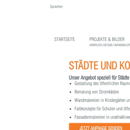
Sprachen
English
Deutsch
STARTSEITE
PROJEKTE & BILDER
AIRBRUSH-DESIGN / WANDMALER
STÄDTE UND K
Unser Angebot speziell für Städ
Gestaltung des öffentlichen Raum
Bemalung von Stromkästen
Wandmalereien in Kindergärten 
Farbkonzepte für Schulen und öffe
Fassadenmalereien in unattraktiv
JETZT ANFRAGE SENDEN