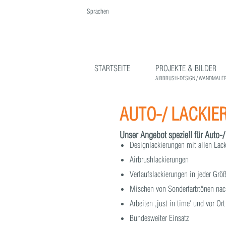
Sprachen
English
Deutsch
STARTSEITE
PROJEKTE & BILDER
AIRBRUSH-DESIGN / WANDMALER
AUTO-/ LACKIE
Unser Angebot speziell für Auto-/
Designlackierungen mit allen Lac
Airbrushlackierungen
Verlaufslackierungen in jeder Grö
Mischen von Sonderfarbtönen nac
Arbeiten ‚just in time‘ und vor Or
Bundesweiter Einsatz