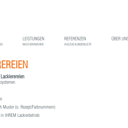
LEISTUNGEN
REFERENZEN
ÜBER UN
EI
NACH BRANCHEN
AUSZUG KUNDENLISTE
REREIEN
 Lackierereien
ksystemen
ße
h Muster (o. Rezept/Farbnummern)
t in IHREM Lackierbetrieb