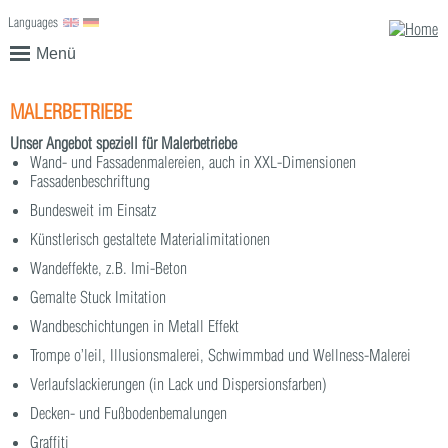
Languages
English
Deutsch
Menü
MALERBETRIEBE
Unser Angebot speziell für Malerbetriebe
Wand- und Fassadenmalereien, auch in XXL-Dimensionen
Fassadenbeschriftung
Bundesweit im Einsatz
Künstlerisch gestaltete Materialimitationen
Wandeffekte, z.B. Imi-Beton
Gemalte Stuck Imitation
Wandbeschichtungen in Metall Effekt
Trompe o’leil, Illusionsmalerei, Schwimmbad und Wellness-Malerei
Verlaufslackierungen (in Lack und Dispersionsfarben)
Decken- und Fußbodenbemalungen
Graffiti