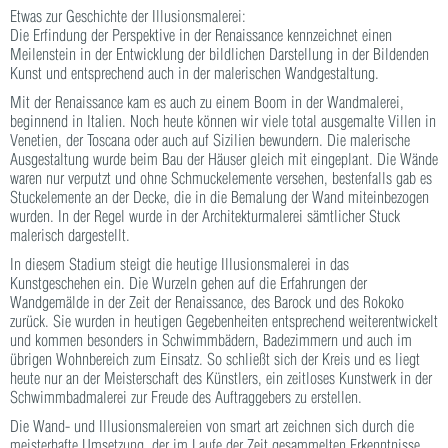
Etwas zur Geschichte der Illusionsmalerei:
Die Erfindung der Perspektive in der Renaissance kennzeichnet einen
Meilenstein in der Entwicklung der bildlichen Darstellung in der Bildenden
Kunst und entsprechend auch in der malerischen Wandgestaltung.
Mit der Renaissance kam es auch zu einem Boom in der Wandmalerei,
beginnend in Italien. Noch heute können wir viele total ausgemalte Villen in
Venetien, der Toscana oder auch auf Sizilien bewundern. Die malerische
Ausgestaltung wurde beim Bau der Häuser gleich mit eingeplant. Die Wände
waren nur verputzt und ohne Schmuckelemente versehen, bestenfalls gab es
Stuckelemente an der Decke, die in die Bemalung der Wand miteinbezogen
wurden. In der Regel wurde in der Architekturmalerei sämtlicher Stuck
malerisch dargestellt.
In diesem Stadium steigt die heutige Illusionsmalerei in das
Kunstgeschehen ein. Die Wurzeln gehen auf die Erfahrungen der
Wandgemälde in der Zeit der Renaissance, des Barock und des Rokoko
zurück. Sie wurden in heutigen Gegebenheiten entsprechend weiterentwickelt
und kommen besonders in Schwimmbädern, Badezimmern und auch im
übrigen Wohnbereich zum Einsatz. So schließt sich der Kreis und es liegt
heute nur an der Meisterschaft des Künstlers, ein zeitloses Kunstwerk in der
Schwimmbadmalerei zur Freude des Auftraggebers zu erstellen.
Die Wand- und Illusionsmalereien von smart art zeichnen sich durch die
meisterhafte Umsetzung, der im Laufe der Zeit gesammelten Erkenntnisse