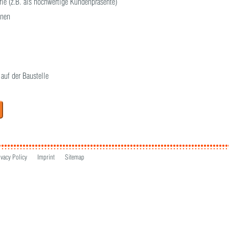
rie (z.B. als hochwertige Kundenpräsente)
onen
 auf der Baustelle
ivacy Policy
Imprint
Sitemap