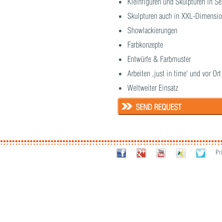
Kleinfiguren und Skulpturen in Se
Skulpturen auch in XXL-Dimensi
Showlackierungen
Farbkonzepte
Entwürfe & Farbmuster
Arbeiten ‚just in time‘ und vor Ort
Weltweiter Einsatz
SEND REQUEST
Pr